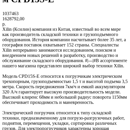
1037463
1628792,00
р.
Xilin (Ксилин) компания из Китая, известный во всем мире
как производитель складской техники и грузоподъемного
оборудования. История компании насчитывает более 35 лет, а
география поставок охватывает 152 страны. Специалисты
Xilin непрерывно занимаются исследованием, поиском и
внедрением новых решений в разработку, производство и
обслуживание складского оборудования. #|---|#В ассортименте
нашего магазина представлен широкий выбор техники Xilin.
Модель CPD15S-E относится к погрузчикам электрическим
трехопорным, грузоподъемностью 1,5 т и высотой подъема 3,5
метра. Скорость передвижения 7км/ч и емкий аккумулятором
320 А/ч гарантирует высокую производительность модели.
Высокий клиренс 68мм и небольшой радиус поворота 1150мм
обеспечивает проходимость и маневренность.
Электрический погрузчик относится к типу складской
техники, предназначенному для погрузо-разгрузочных работ,
поднятия, перемещения, укладки, сортировки различных
грузов. Для электропогрузчиков характерны хорошая